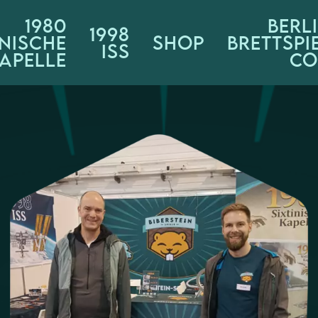
1980
BERL
1998
INISCHE
SHOP
BRETTSPI
ISS
APELLE
CO