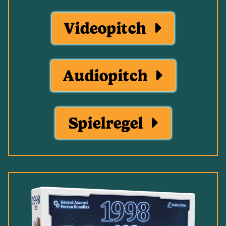
Videopitch
Audiopitch
Spielregel